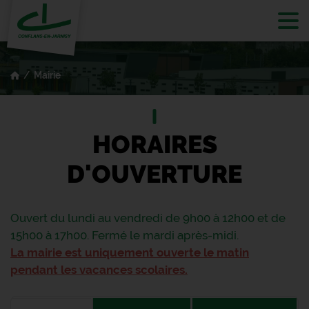
Tog
Mairie
HORAIRES
D'OUVERTURE
Ouvert du lundi au vendredi de 9h00 à 12h00 et de
15h00 à 17h00. Fermé le mardi après-midi.
La mairie est uniquement ouverte le matin
pendant les vacances scolaires.