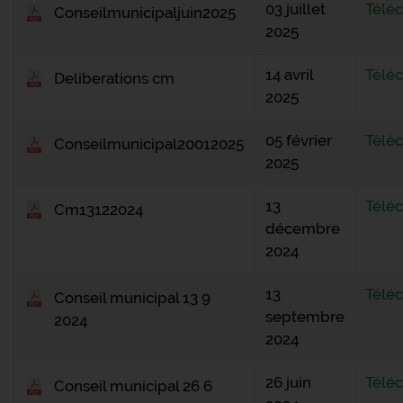
03 juillet
Télé
Conseilmunicipaljuin2025
2025
14 avril
Télé
Deliberations cm
2025
05 février
Télé
Conseilmunicipal20012025
2025
13
Télé
Cm13122024
décembre
2024
13
Télé
Conseil municipal 13 9
septembre
2024
2024
26 juin
Télé
Conseil municipal 26 6